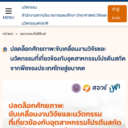
นวัตกรรม
เข้าสู่
สำนักงานสภานโยบายการอุดมศึกษา วิทยาศาสตร์ วิจัยและ
MENU
ระบบ
นวัตกรรมแห่งชาติ
หน้าแรก
หน้าแรก
ผลงานและสิ่งตีพิมพ์
สถิติเกี่ยวกับการอุดมศึกษาวิทยาศาสตร์
ปลดล็อกศักยภาพ:ขับเคลื่อนงานวิจัยและ
วิจัยและนวัตกรรม
นวัตกรรมที่เกี่ยวข้องกับอุตสาหกรรมโปรตีนสกัด
หลักสูตร วทน.
จากพืชของประเทศไทยสู่อนาคต
ฐานข้อมูลการจัดอันดับนานาชาติ
ผลงานและสิ่งตีพิมพ์
ข่าวประชาสัมพันธ์
เกี่ยวกับเรา (About us)
ติดต่อเรา